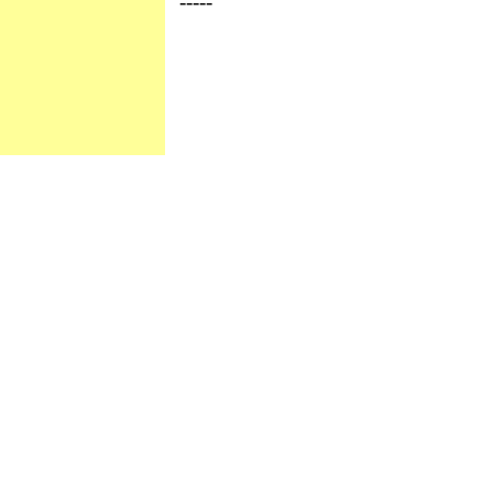
-----