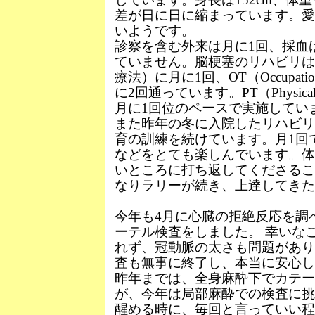
差が日に日に縮まっています。愛
いようです。
診察を含む外来は月に1回、採血
ていません。脳梗塞のリハビリは、ST（
療法）に月に1回、OT（Occupatio
に2回通っています。PT（Physica
月に1回位のペースで実施してい
また昨年の冬に入院したリハビリ
育の訓練を続けています。月1回
などをとても楽しんでいます。体
いところに打ち返してくださるこ
なりラリーが続き、上達してきた
今年も4月に心臓の拒絶反応を調
ーテル検査をしました。 幸いな
れず、冠動脈の太さも問題があり
査も無事に終了し、本当に安心し
昨年までは、全身麻酔下でカテー
が、今年は局部麻酔での検査に挑
醒める時に、毎回と言っていい程